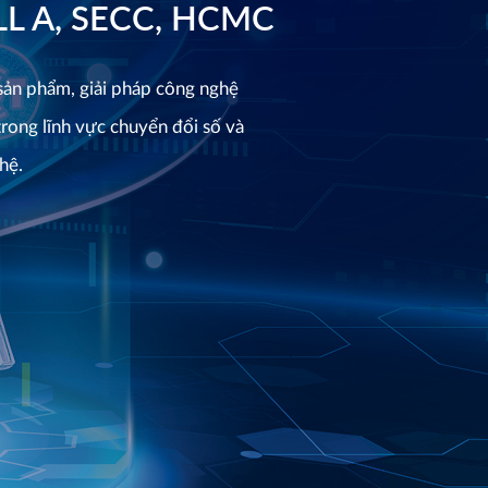
ALL A, SECC, HCMC
 sản phẩm, giải pháp công nghệ
trong lĩnh vực chuyển đổi số và
hệ.