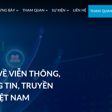
ƯNG BÀY
THAM QUAN
SỰ KIỆN
LIÊN HỆ
THAM QUA
VỀ VIỄN THÔNG,
 TIN, TRUYỀN
IỆT NAM