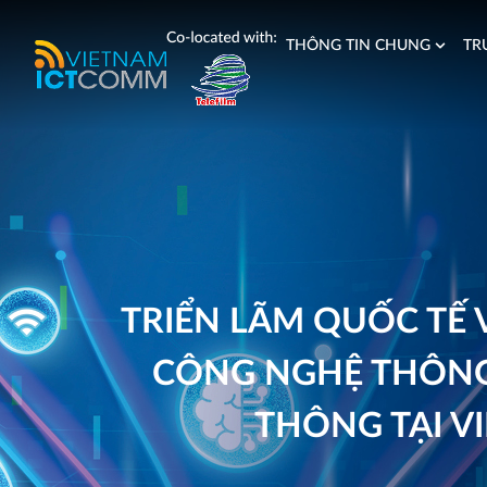
Nhảy
tới
THÔNG TIN CHUNG
TR
nội
dung
TRIỂN LÃM QUỐC TẾ 
CÔNG NGHỆ THÔNG
THÔNG TẠI V