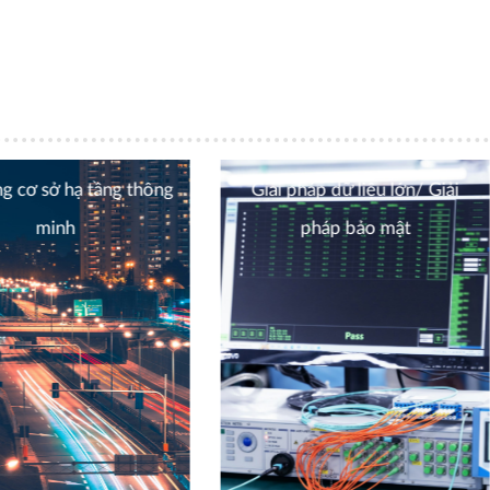
g cơ sở hạ tầng thông
Giải pháp dữ liệu lớn/ Giải
minh
pháp bảo mật