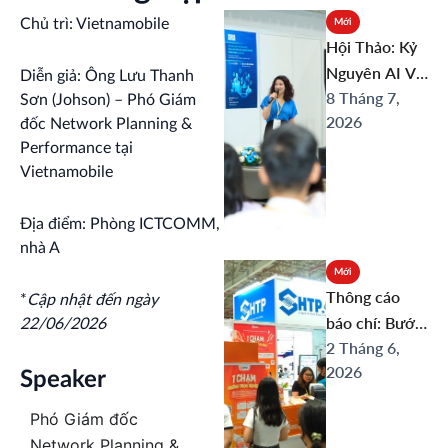
Chủ trì: Vietnamobile
Mới
Hội Thảo: Kỷ
Nguyên AI Và
Diễn giả: Ông Lưu Thanh
8 Tháng 7,
Hạ Tầng Số
Sơn (Johson) – Phó Giám
2026
Thế Hệ Mới:
đốc Network Planning &
Performance tại
Từ Đột Phá
Vietnamobile
Công Nghệ
Đến Kết Nối
Địa điểm: Phòng ICTCOMM,
Tương Lai
nhà A
Mới
Thông cáo
*
Cập nhật đến ngày
báo chí: Bước
22/06/2026
2 Tháng 6,
đột phá công
2026
nghệ và
Speaker
truyền thông:
Phó Giám đốc
Triển lãm
Network Planning &