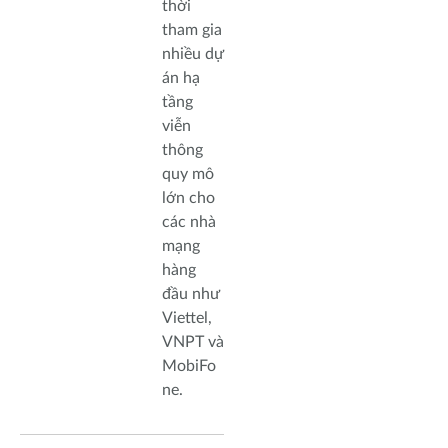
thời
tham gia
nhiều dự
án hạ
tầng
viễn
thông
quy mô
lớn cho
các nhà
mạng
hàng
đầu như
Viettel,
VNPT và
MobiFo
ne.