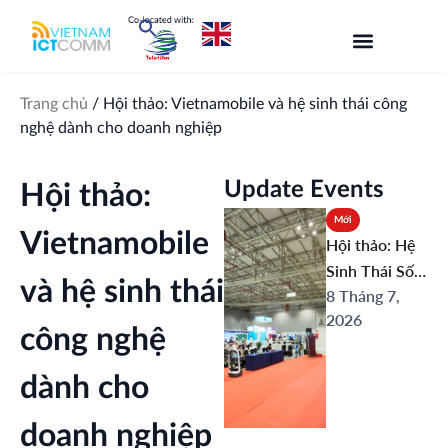
Nhảy
tới
nội
dung
Trang chủ
/
Hội thảo: Vietnamobile và hệ sinh thái công
nghệ dành cho doanh nghiệp
Update Events
Hội thảo:
Mới
Vietnamobile
Hội thảo: Hệ
Sinh Thái Số
và hệ sinh thái
8 Tháng 7,
Và Ứng Dụng
2026
AI Toàn Diện:
công nghệ
Từ Hạ Tầng
Kết Nối Đến Y
dành cho
Tế Thông
Minh
doanh nghiệp