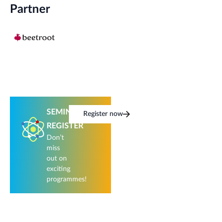
Partner
SEMINAR
Register now
REGISTER
Don’t
miss
out on
exciting
programmes!