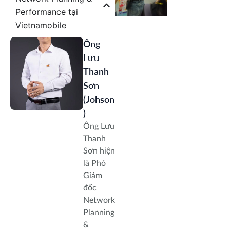
Vietnam
Performance tại
ICTComm &
Vietnamobile
Telefilm
Vietnam 2026
Ông
sẽ chính thức
Lưu
diễn ra tại TP.
Thanh
HCM vào
Sơn
tháng 6
(Johson
)
Ông Lưu
Thanh
Sơn hiện
là Phó
Giám
đốc
Network
Planning
&