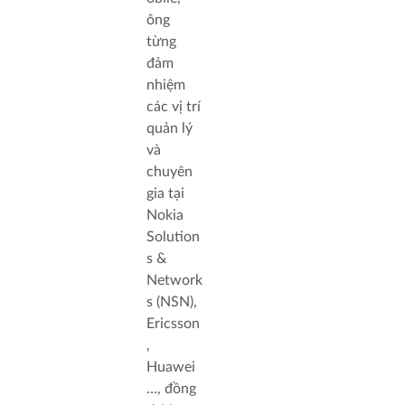
ông
từng
đảm
nhiệm
các vị trí
quản lý
và
chuyên
gia tại
Nokia
Solution
s &
Network
s (NSN),
Ericsson
,
Huawei
…, đồng