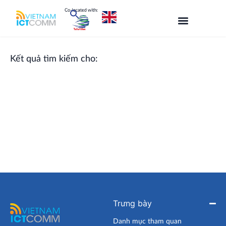
Nhảy
tới
nội
dung
Kết quả tìm kiếm cho:
Trưng bày
Danh mục tham quan