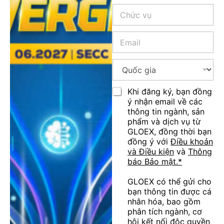
ự
C
n
c
h
h
c
ứ
n
ô
E
c
g
n
m
v
h
g
a
ụ
ề
t
Q
i
*
k
y
u
l
i
*
ố
u
n
C
c
Khi đăng ký, bạn đồng
s
h
h
g
ý nhận email về các
e
d
e
i
r
thông tin ngành, sản
o
c
a
*
phẩm và dịch vụ từ
a
k
*
GLOEX, đồng thời bạn
n
b
đồng ý với
Điều khoản
h
o
*
và Điều kiện
và
Thông
x
báo Bảo mật.*
e
s
GLOEX có thể gửi cho
bạn thông tin được cá
nhân hóa, bao gồm
phân tích ngành, cơ
hội kết nối độc quyền