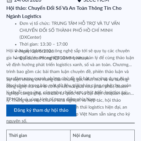
24/06/2026
SECC HCM
Hội thảo: Chuyển Đổi Số Và An Toàn Thông Tin Cho
Ngành Logistics
Đơn vị tổ chức: TRUNG TÂM HỖ TRỢ VÀ TƯ VẤN
CHUYỂN ĐỔI SỐ THÀNH PHỐ HỒ CHÍ MINH
(DXCenter)
Thời gian: 13:30 – 17:00
Hội thảo về logistics và công nghệ sắp tới sẽ quy tụ các chuyên
Ngày: 24/6/2026
gia hàng đầu, doanh nghiệp và cơ quan quản lý để cùng thảo luận
Địa điểm: Phòng ICTCOMM, Nhà A
về định hướng phát triển logistics xanh, số và an toàn. Chương
trình bao gồm các bài tham luận chuyên đề, phiên thảo luận và
tọa đàm xoay quanh những chủ đề nổi bật như ứng dụng AI và
Sự kiện không chỉ mang đến những góc nhìn mới về xu hướng
Blockchain trong bảo mật dữ liệu, giải pháp công nghệ cho quản
công nghệ mà còn là cơ hội kết nối giữa nhà phân phối, doanh
lý chuỗi cung ứng, cũng như chiến lược phát triển logistics tại
nghiệp công nghệ, nhà đầu tư quốc tế và đại diện cơ quan quản
TP.HCM và vùng kinh tế trọng điểm phía Nam.
lý. Thông qua việc chia sẻ kinh nghiệm và hợp tác, hội thảo
hướng tới mục tiêu xây dựng hệ sinh thái logistics hiện đại, an
Đăng ký tham dự hội thảo
toàn và bền vững, giúp doanh nghiệp Việt Nam sẵn sàng cho kỷ
nguyên số.
Thời gian
Nội dung