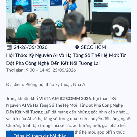
24-26/06/2026
SECC HCM
Hội Thảo: Kỷ Nguyên AI Và Hạ Tầng Số Thế Hệ Mới: Từ
Đột Phá Công Nghệ Đến Kết Nối Tương Lai
Thời gian: 9:00 – 14:45, 25/06/2026
Địa điểm: Phòng hội thảo kỹ thuật, Nhà A
Trong khuôn khổ
VIETNAM ICTCOMM 2026
, hội thảo
“Kỷ
Nguyên AI Và Hạ Tầng Số Thế Hệ Mới: Từ Đột Phá Công Nghệ
Đến Kết Nối Tương Lai”
đã mang đến những góc nhìn cập nhật về
vai trò của AI và hạ tầng số trong quá trình chuyển đổi công nghệ.
Chương trình tập trung chia sẻ các xu hướng mới, giải pháp kết
nối thông minh và nền tảng hạ tầng thế hệ mới, góp phần thúc
Đăng ký tham dự hội thảo