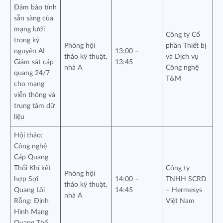
Đảm bảo tính
sẵn sàng của
mạng lưới
Công ty Cổ
trong kỷ
Phòng hội
phần Thiết bị
nguyên AI
13:00 –
thảo kỹ thuật,
và Dịch vụ
Giám sát cáp
13:45
nhà A
Công nghệ
quang 24/7
T&M
cho mạng
viễn thông và
trung tâm dữ
liệu
Hội thảo:
Công nghệ
Cáp Quang
Thổi Khí kết
Công ty
Phòng hội
hợp Sợi
14:00 –
TNHH SCRD
thảo kỹ thuật,
Quang Lõi
14:45
– Hermesys
nhà A
Rỗng: Định
Việt Nam
Hình Mạng