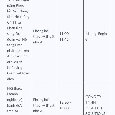
Thúc đẩy Khả
năng Phục
hồi Số: Nâng
tầm Hệ thống
CNTT từ
Phản ứng
Phòng hội
sang Dự
11:00 –
ManageEngin
thảo kỹ thuật,
đoán với Nền
11:45
e
nhà A
tảng Hợp
nhất dựa trên
AI, Phân tích
dữ liệu và
Khả năng
Giám sát toàn
diện.
Hội thảo:
Doanh
CÔNG TY
nghiệp vận
Phòng hội
13:30 –
TNHH
hành dựa
thảo kỹ thuật,
16:00
DIGITECH
trên AI –
nhà A
SOLUTIONS