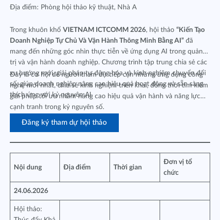
Địa điểm: Phòng hội thảo kỹ thuật, Nhà A
Trong khuôn khổ
VIETNAM ICTCOMM 2026
, hội thảo
“Kiến Tạo
Doanh Nghiệp Tự Chủ Và Vận Hành Thông Minh Bằng AI”
đã
mang đến những góc nhìn thực tiễn về ứng dụng AI trong quản
trị và vận hành doanh nghiệp. Chương trình tập trung chia sẻ các
xu hướng mới, giải pháp tự động hóa và kinh nghiệm chuyển đổi
Đây là cơ hội để người tham dự tiếp cận những ứng dụng công
số, giúp doanh nghiệp nâng cao hiệu quả hoạt động và sẵn sàng
nghệ mới nhất, chia sẻ kinh nghiệm triển khai, đồng thời tìm kiếm
thích ứng với kỷ nguyên AI.
giải pháp tối ưu nhằm nâng cao hiệu quả vận hành và năng lực
cạnh tranh trong kỷ nguyên số.
Đăng ký tham dự hội thảo
Đơn vị tổ
Nội dung
Địa điểm
Thời gian
chức
24.06.2026
Hội thảo: