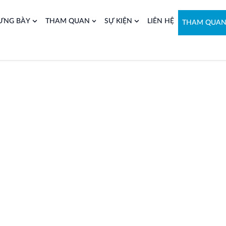
ƯNG BÀY
THAM QUAN
SỰ KIỆN
LIÊN HỆ
THAM QUA